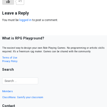
+1
Leave a Reply
You must be
logged in
to post a comment.
What is RPG Playground?
The easiest way to design your own Role Playing Games. No programming or artistic skills
required. It’s a freemium rpg maker. Games can be shared with the community.
Terms of Use
Privacy Policy
Search
Members
ClassMana: Gamify your classroom
Contact