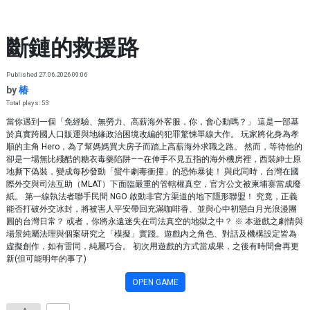
Skip to content
斷鏈的救援路
Published 27.06.2026 09:06
by
椿
Total plays: 53
當你遇到一個「免經驗、無勞力、高薪海外客服，你，會心動嗎？」 這是一部基
於真實跨國人口販運與地緣政治困境改編的犯罪驚悚單線大作。 玩家將化身為孝
順的主角 Hero，為了幫媽媽買大房子而踏上高薪海外求職之路。 然而，等待他的
卻是一場無比殘酷的糖衣毒藥陷阱——在伸手不見五指的海外機房裡，西裝紳士原
地撕下偽裝，變成每秒發動「蠻牛劇毒衝撞」的恐怖暴徒！ 與此同時，台灣在國
際外交與司法互助（MLAT）下面臨嚴重的管轄權真空，官方公文被柬埔寨當成廢
紙。 第一線執法者聯手民間 NGO 啟動非官方渠道的地下隱形聯盟！ 究竟，正義
能否打破外交冰封，將被害人平安帶回充滿咖啡香、並與心中初戀白月光浪漫團
圓的台灣日常？ 或者，你將永遠迷失在司法真空的地獄之中？ ※ 本遊戲之劇情與
場景純屬法理與個案研究之「模擬」實踐。遊戲內之角色、對話及機構設定皆為
虛擬創作，如有雷同，純屬巧合。 初次用遊戲的方式當成果，之後有時間會再更
新(但可能明年的事了)
OPEN GAME