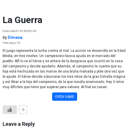
Skip to content
La Guerra
Published 01.05.2023 01:05
by
Dimana
Total plays: 96
El juego representa la lucha contra el mal. La accìon se desarrolla en la Edad
Media, en tres niveles. Un campesiono busca ayuda en el mercado del
pueblo. Allì lo ve el hèroe y se entera de la desgracia que ocurriò en la casa
del campesino y decide ayudarlo. Ademàs, el campesino le cuenta que su
hija està hechizada en las manos de una bruha malvada y pide otra vez que
le ayude. El hèroe decide solucionar los tres retos de la gran Estrella màgica
y asì librar a la hija del campesino, de la que resulta enamorado. Hay 3 retos
muy difìciles que tiene que superar para salvara. Al fnal se casan.
OPEN GAME
0
Leave a Reply