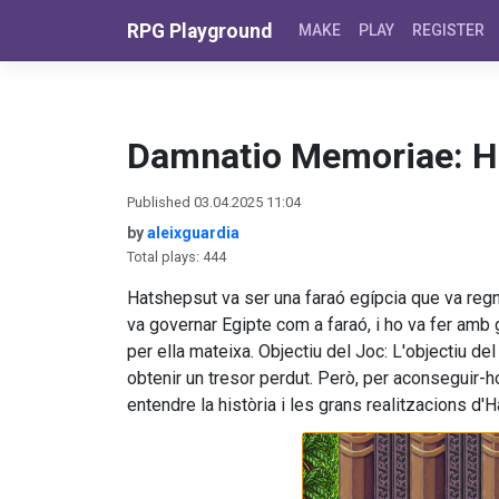
Skip to content
RPG Playground
MAKE
PLAY
REGISTER
Damnatio Memoriae: Ha
Published 03.04.2025 11:04
by
aleixguardia
Total plays: 444
Hatshepsut va ser una faraó egípcia que va reg
va governar Egipte com a faraó, i ho va fer amb gr
per ella mateixa. Objectiu del Joc: L'objectiu del
obtenir un tresor perdut. Però, per aconseguir-h
entendre la història i les grans realitzacions d'