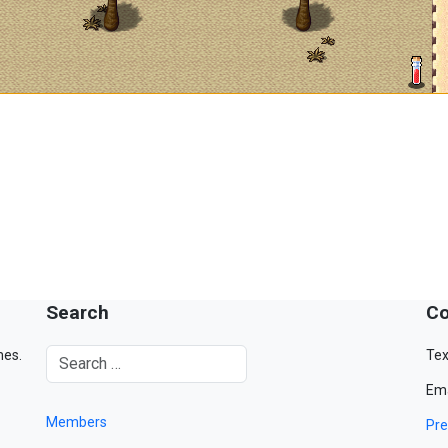
Search
Co
mes.
Tex
Ema
Members
Pre