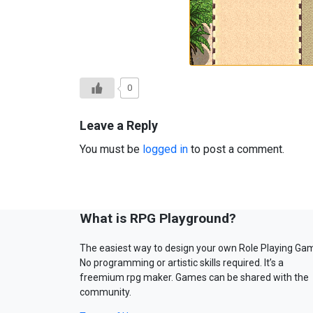
0
Leave a Reply
You must be
logged in
to post a comment.
What is RPG Playground?
The easiest way to design your own Role Playing Ga
No programming or artistic skills required. It’s a
freemium rpg maker. Games can be shared with the
community.