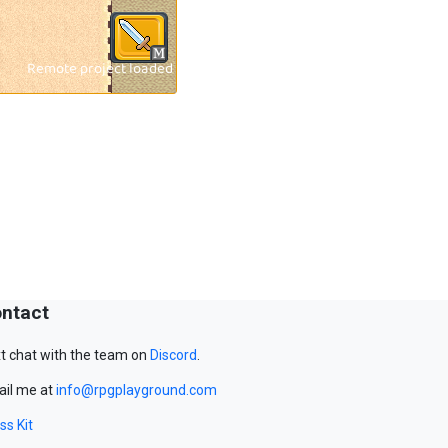
ntact
t chat with the team on
Discord
.
il me at
info@rpgplayground.com
ss Kit