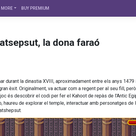
MORE
BUY PREMIUM
tsepsut, la dona faraó
nar durant la dinastia XVIII, aproximadament entre els anys 1479
an èxit. Originalment, va actuar com a regent per al seu fill, però
 joc és descobrir el codi per fer el Kahoot de repàs de l'Antic Egip
o, haureu de explorar el temple, interactuar amb personatges de 
Hatshepsut.