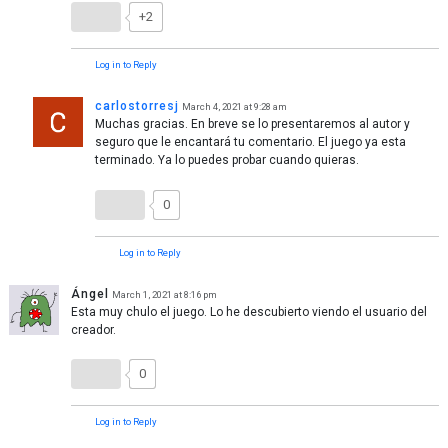
+2
Log in to Reply
carlostorresj
March 4, 2021 at 9:28 am
Muchas gracias. En breve se lo presentaremos al autor y
seguro que le encantará tu comentario. El juego ya esta
terminado. Ya lo puedes probar cuando quieras.
0
Log in to Reply
Ángel
March 1, 2021 at 8:16 pm
Esta muy chulo el juego. Lo he descubierto viendo el usuario del
creador.
0
Log in to Reply