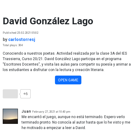
Skip to content
David González Lago
Published 25.02.2021 05:02
by
carlostorresj
Total plays: 304
Conociendo a nuestros poetas. Actividad realizada por la clase 3A del IES
Trassierra, Curso 20/21. David González Lago participa en el programa
"Escritores Docentes", y visita las aulas para compartir su poesía y animar a
los estudiantes a disfrutar con la lectura y creación literaria.
OPEN GAME
+6
Juan
February 27, 2021 at 10:40 pm
Me encantó el juego, aunque no está terminado. Espero verlo
terminado pronto. No conocía al autor hasta que lo he visto y me
he motivado a empezar a leer a David.