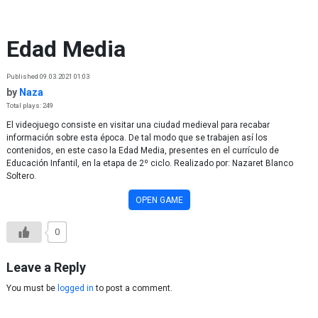
Skip to content
Edad Media
Published 09.03.2021 01:03
by
Naza
Total plays: 249
El videojuego consiste en visitar una ciudad medieval para recabar
información sobre esta época. De tal modo que se trabajen así los
contenidos, en este caso la Edad Media, presentes en el currículo de
Educación Infantil, en la etapa de 2º ciclo. Realizado por: Nazaret Blanco
Soltero.
OPEN GAME
0
Leave a Reply
You must be
logged in
to post a comment.