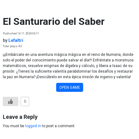
Skip to content
El Santurario del Saber
Published 14.11.2024 04:11
by
Lefaltri
Total plays: 83
¡¡¡Embárcate en una aventura mágica mágica en el reino de Numeria, donde
solo el poder del conocimiento puede salvar el día!!! Enfréntate a monstruos
matemáticos, resuelve enigmas de álgebra y cálculo, y libera a Isaac de su
prisión. ¿Tienes la suficiente valentía parabdominar los desafíos y restaurar
la paz en Numeria? ¡Descúbrelo en esta épica misión de ingenio y valentía!
OPEN GAME
0
Leave a Reply
You must be
logged in
to post a comment.