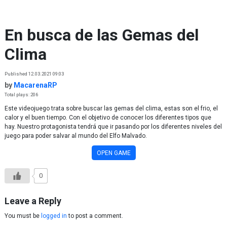
Skip to content
En busca de las Gemas del
Clima
Published 12.03.2021 09:03
by
MacarenaRP
Total plays: 206
Este videojuego trata sobre buscar las gemas del clima, estas son el frio, el
calor y el buen tiempo. Con el objetivo de conocer los diferentes tipos que
hay. Nuestro protagonista tendrá que ir pasando por los diferentes niveles del
juego para poder salvar al mundo del Elfo Malvado.
OPEN GAME
0
Leave a Reply
You must be
logged in
to post a comment.