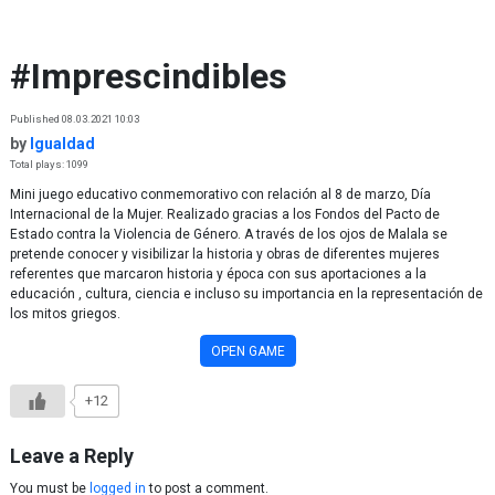
Skip to content
#Imprescindibles
Published 08.03.2021 10:03
by
Igualdad
Total plays: 1099
Mini juego educativo conmemorativo con relación al 8 de marzo, Día
Internacional de la Mujer. Realizado gracias a los Fondos del Pacto de
Estado contra la Violencia de Género. A través de los ojos de Malala se
pretende conocer y visibilizar la historia y obras de diferentes mujeres
referentes que marcaron historia y época con sus aportaciones a la
educación , cultura, ciencia e incluso su importancia en la representación de
los mitos griegos.
OPEN GAME
+12
Leave a Reply
You must be
logged in
to post a comment.