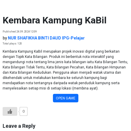
Skip to content
Kembara Kampung KaBil
Published 24.09.2024 12:09
by
NUR SHAFIKHA BINTI DAUD IPG-Pelajar
Total plays: 120
Kembara Kampung KaBil merupakan projek inovasi digital yang berkaitan
dengan Topik Kata Bilangan. Produk ini berbentuk nota interaktif yang
mengandungi nota tentang lima jenis kata bilangan iaitu Kata Bilangan Tentu,
Kata Bilangan Tidak Tentu, Kata Bilangan Pecahan, Kata Bilangan Himpunan
dan Kata Bilangan Kedudukan. Pengguna akan menjadi watak utama dan
dikehendaki untuk melakukan kembara ke seluruh kampung bagi
mendapatkan nota tentangnya daripada watak penduduk kampung serta
menyelesaikan setiap misi di setiap lokasi (membina ayat).
OPEN GAME
0
Leave a Reply