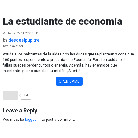
Skip to content
La estudiante de economía
Published 27.11.2020 05:11
by
desdeelpupitre
Total plays: 624
Ayuda a los habitantes de la aldea con las dudas que te plantean y consigue
100 puntos respondiendo a preguntas de Economía. Pero ten cuidado: si
fallas puedes perder puntos o energía. Además, hay enemigos que
intentarán que no cumplas tu misión. ¡Suerte!
OPEN GAME
+4
Leave a Reply
You must be
logged in
to post a comment.