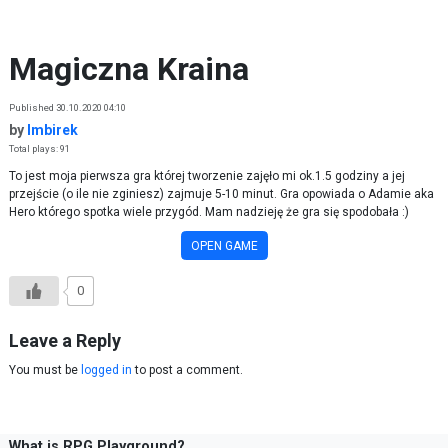
Skip to content
Magiczna Kraina
Published 30.10.2020 04:10
by
Imbirek
Total plays: 91
To jest moja pierwsza gra której tworzenie zajęło mi ok.1.5 godziny a jej
przejście (o ile nie zginiesz) zajmuje 5-10 minut. Gra opowiada o Adamie aka
Hero którego spotka wiele przygód. Mam nadzieję że gra się spodobała :)
OPEN GAME
0
Leave a Reply
You must be
logged in
to post a comment.
What is RPG Playground?