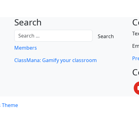
Search
C
Te
Em
Members
Pre
ClassMana: Gamify your classroom
C
s Theme