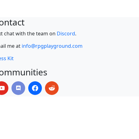
ontact
xt chat with the team on
Discord
.
ail me at
info@rpgplayground.com
ss Kit
ommunities