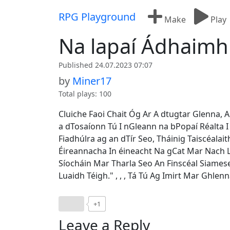
Skip to content
RPG Playground
Make
Play
Na lapaí Ádhaimh
Published 24.07.2023 07:07
by
Miner17
Total plays: 100
Cluiche Faoi Chait Óg Ar A dtugtar Glenna, A
a dTosaíonn Tú I nGleann na bPopaí Réalta I 
Fiadhúlra ag an dTír Seo, Tháinig Taiscéala
Éireannacha In éineacht Na gCat Mar Nach Li
Síocháin Mar Tharla Seo An Finscéal Siamese
Luaidh Téigh." , , , Tá Tú Ag Imirt Mar Ghle
+1
Leave a Reply