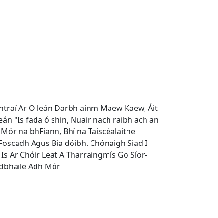
achtraí Ar Oileán Darbh ainm Maew Kaew, Áit
eán "Is fada ó shin, Nuair nach raibh ach an
 Mór na bhFiann, Bhí na Taiscéalaithe
 Foscadh Agus Bia dóibh. Chónaigh Siad I
Is Ar Chóir Leat A Tharraingmís Go Síor-
áidbhaile Adh Mór