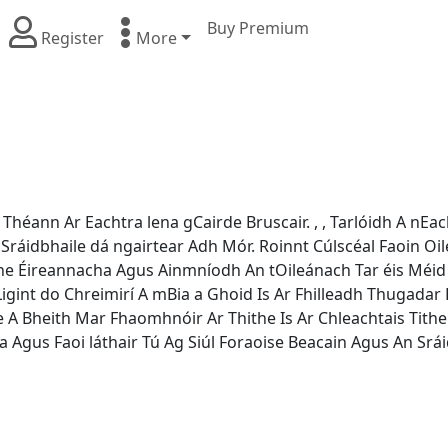
Buy Premium
Register
More
 Théann Ar Eachtra lena gCairde Bruscair. , , Tarlóidh A nE
Sráidbhaile dá ngairtear Adh Mór. Roinnt Cúlscéal Faoin Oil
ithe Éireannacha Agus Ainmníodh An tOileánach Tar éis Méid
gint do Chreimirí A mBia a Ghoid Is Ar Fhilleadh Thugadar
 A Bheith Mar Fhaomhnóir Ar Thithe Is Ar Chleachtais Tithe 
nna Agus Faoi láthair Tú Ag Siúl Foraoise Beacain Agus An Sr