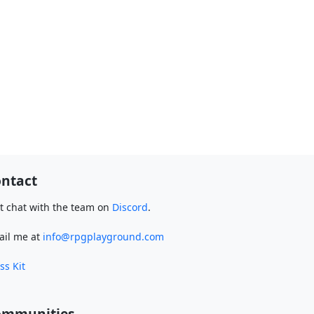
ntact
t chat with the team on
Discord
.
ail me at
info@rpgplayground.com
ss Kit
ommunities