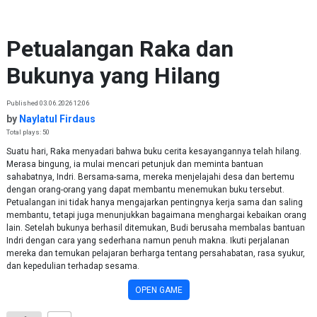
Skip to content
Petualangan Raka dan
Bukunya yang Hilang
Published 03.06.2026 12:06
by
Naylatul Firdaus
Total plays: 50
Suatu hari, Raka menyadari bahwa buku cerita kesayangannya telah hilang.
Merasa bingung, ia mulai mencari petunjuk dan meminta bantuan
sahabatnya, Indri. Bersama-sama, mereka menjelajahi desa dan bertemu
dengan orang-orang yang dapat membantu menemukan buku tersebut.
Petualangan ini tidak hanya mengajarkan pentingnya kerja sama dan saling
membantu, tetapi juga menunjukkan bagaimana menghargai kebaikan orang
lain. Setelah bukunya berhasil ditemukan, Budi berusaha membalas bantuan
Indri dengan cara yang sederhana namun penuh makna. Ikuti perjalanan
mereka dan temukan pelajaran berharga tentang persahabatan, rasa syukur,
dan kepedulian terhadap sesama.
OPEN GAME