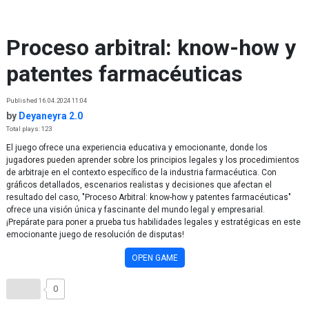
Skip to content
Proceso arbitral: know-how y
patentes farmacéuticas
Published 16.04.2024 11:04
by
Deyaneyra 2.0
Total plays: 123
El juego ofrece una experiencia educativa y emocionante, donde los
jugadores pueden aprender sobre los principios legales y los procedimientos
de arbitraje en el contexto específico de la industria farmacéutica. Con
gráficos detallados, escenarios realistas y decisiones que afectan el
resultado del caso, "Proceso Arbitral: know-how y patentes farmacéuticas"
ofrece una visión única y fascinante del mundo legal y empresarial.
¡Prepárate para poner a prueba tus habilidades legales y estratégicas en este
emocionante juego de resolución de disputas!
OPEN GAME
0