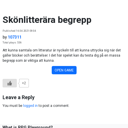
Skip to content
Skönlitterära begrepp
Published 16.04.2021 08:04
by
107311
Total plays: 536
Att kunna samtala om litteratur är nyckeln till att kunna uttrycka sig när det
gäller böcker och berättelser. I det här spelet kan du testa dig på en massa
begrepp som är viktiga att kunna.
OPEN GAME
+2
Leave a Reply
You must be
logged in
to post a comment.
What is RPG Playground?