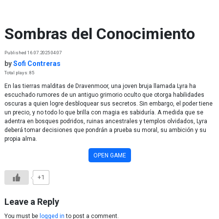
Skip to content
Sombras del Conocimiento
Published 16.07.2025 04:07
by
Sofi Contreras
Total plays: 85
En las tierras malditas de Dravenmoor, una joven bruja llamada Lyra ha
escuchado rumores de un antiguo grimorio oculto que otorga habilidades
oscuras a quien logre desbloquear sus secretos. Sin embargo, el poder tiene
un precio, y no todo lo que brilla con magia es sabiduría. A medida que se
adentra en bosques podridos, ruinas ancestrales y templos olvidados, Lyra
deberá tomar decisiones que pondrán a prueba su moral, su ambición y su
propia alma.
OPEN GAME
+1
Leave a Reply
You must be
logged in
to post a comment.